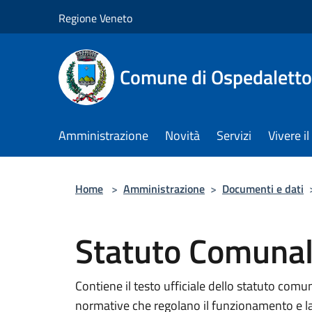
Salta al contenuto principale
Regione Veneto
Comune di Ospedalett
Amministrazione
Novità
Servizi
Vivere 
Home
>
Amministrazione
>
Documenti e dati
Statuto Comuna
Contiene il testo ufficiale dello statuto com
normative che regolano il funzionamento e la 