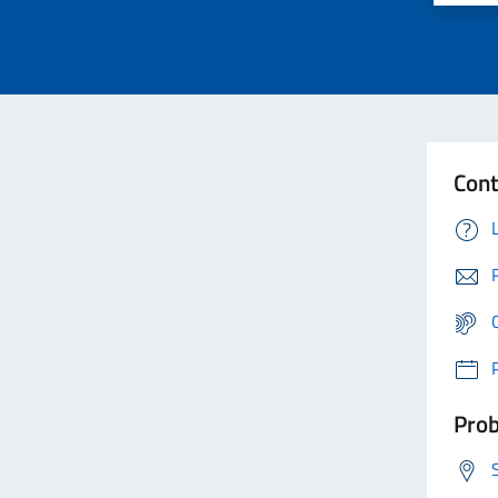
Cont
Prob