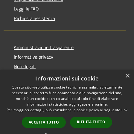
Leggi le FAQ
Richiesta assistenza
Amministrazione trasparente
Informativa privacy
Note legali
×
Dichiarazione di accessibilità
Informazioni sui cookie
Questo sito web utilizza cookie tecnici e assimilati strettamente
necessari al corretto funzionamento e alla navigazione del sito,
nonché un cookie tecnico analitico al solo fine di elaborare
informazioni statistiche, aggregate e anonime.
RSS
Copyright © 2026 • Comune di
Per maggiori dettagli, può consultare la cookie policy al seguente
link
Accessibilità
Ospedaletto Euganeo •
Privacy
Municipium
Powered by
•
RIFIUTA TUTTO
ACCETTA TUTTO
Cookie
Accesso redazione