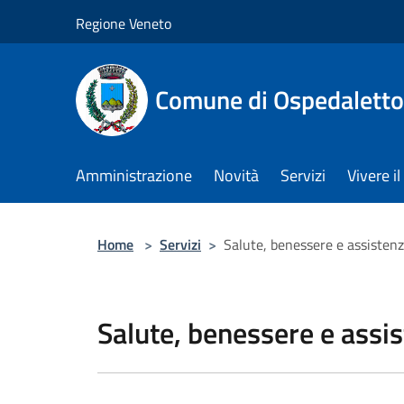
Salta al contenuto principale
Regione Veneto
Comune di Ospedalett
Amministrazione
Novità
Servizi
Vivere 
Home
>
Servizi
>
Salute, benessere e assisten
Salute, benessere e assi