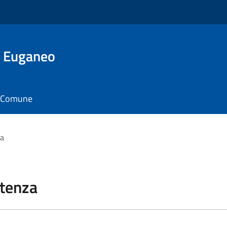
o Euganeo
il Comune
za
stenza