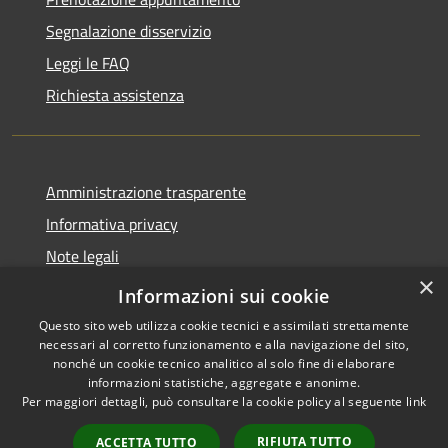
Segnalazione disservizio
Leggi le FAQ
Richiesta assistenza
Amministrazione trasparente
Informativa privacy
Note legali
×
Dichiarazione di accessibilità
Informazioni sui cookie
Questo sito web utilizza cookie tecnici e assimilati strettamente
necessari al corretto funzionamento e alla navigazione del sito,
nonché un cookie tecnico analitico al solo fine di elaborare
informazioni statistiche, aggregate e anonime.
RSS
Copyright © 2026 • Comune di
Per maggiori dettagli, può consultare la cookie policy al seguente
link
Accessibilità
Ospedaletto Euganeo •
Privacy
Municipium
Powered by
•
RIFIUTA TUTTO
ACCETTA TUTTO