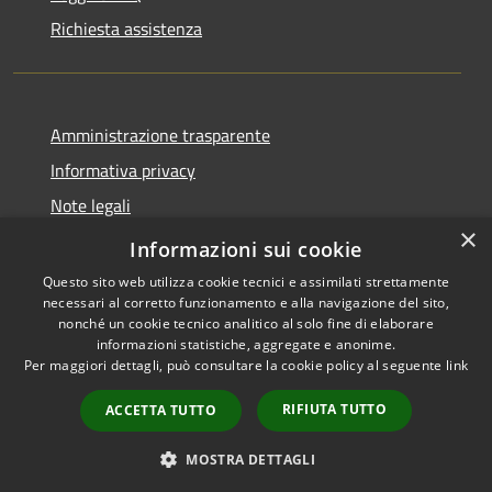
Richiesta assistenza
Amministrazione trasparente
Informativa privacy
Note legali
×
Dichiarazione di accessibilità
Informazioni sui cookie
Questo sito web utilizza cookie tecnici e assimilati strettamente
necessari al corretto funzionamento e alla navigazione del sito,
nonché un cookie tecnico analitico al solo fine di elaborare
informazioni statistiche, aggregate e anonime.
RSS
Copyright © 2026 • Comune di
Per maggiori dettagli, può consultare la cookie policy al seguente
link
Accessibilità
Ospedaletto Euganeo •
Privacy
Municipium
Powered by
•
RIFIUTA TUTTO
ACCETTA TUTTO
Cookie
Accesso redazione
Mappa del sito
MOSTRA DETTAGLI