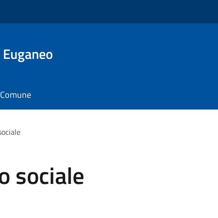
o Euganeo
il Comune
sociale
o sociale