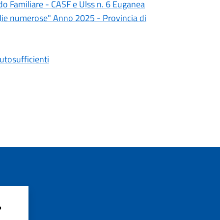
ido Familiare - CASF e Ulss n. 6 Euganea
iglie numerose" Anno 2025 - Provincia di
tosufficienti
?