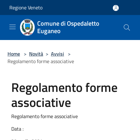
Salta al contenuto principale
Regione Veneto
Comune di Ospedaletto
Euganeo
Home
>
Novità
>
Avvisi
>
Regolamento forme associative
Regolamento forme
associative
Regolamento forme associative
Data :