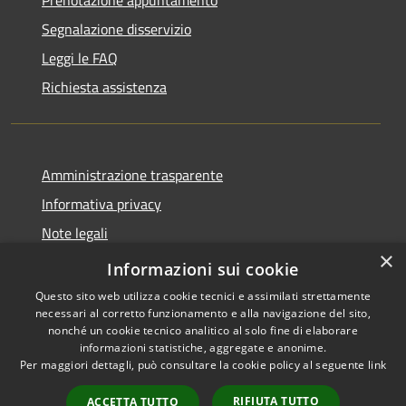
Segnalazione disservizio
Leggi le FAQ
Richiesta assistenza
Amministrazione trasparente
Informativa privacy
Note legali
×
Dichiarazione di accessibilità
Informazioni sui cookie
Questo sito web utilizza cookie tecnici e assimilati strettamente
necessari al corretto funzionamento e alla navigazione del sito,
nonché un cookie tecnico analitico al solo fine di elaborare
informazioni statistiche, aggregate e anonime.
RSS
Copyright © 2026 • Comune di
Per maggiori dettagli, può consultare la cookie policy al seguente
link
Accessibilità
Ospedaletto Euganeo •
Privacy
Municipium
Powered by
•
RIFIUTA TUTTO
ACCETTA TUTTO