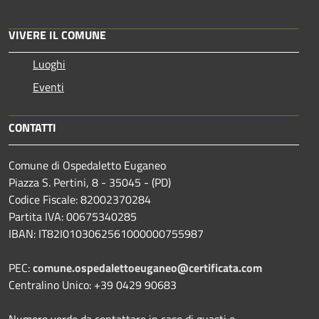
VIVERE IL COMUNE
Luoghi
Eventi
CONTATTI
Comune di Ospedaletto Euganeo
Piazza S. Pertini, 8 - 35045 - (PD)
Codice Fiscale: 82002370284
Partita IVA: 00675340285
IBAN: IT82I0103062561000000755987
PEC:
comune.ospedalettoeuganeo@certificata.com
Centralino Unico: +39 0429 90683
Numero verde da contattare in caso di guasti o