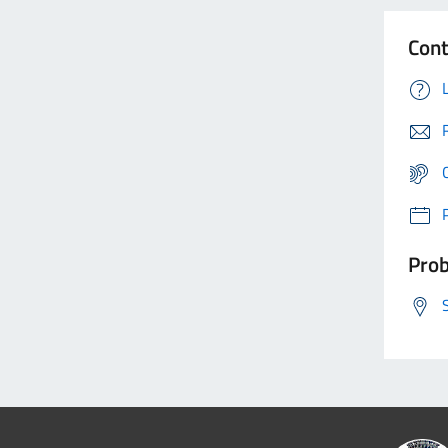
Cont
Prob