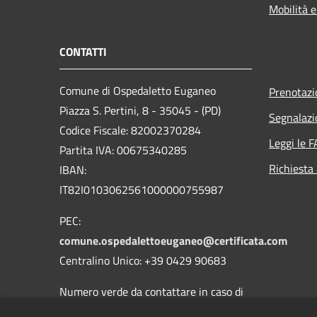
Mobilità e
CONTATTI
Comune di Ospedaletto Euganeo
Prenotaz
Piazza S. Pertini, 8 - 35045 - (PD)
Segnalazi
Codice Fiscale: 82002370284
Leggi le 
Partita IVA: 00675340285
Richiesta
IBAN:
IT82I0103062561000000755987
PEC:
comune.ospedalettoeuganeo@certificata.com
Centralino Unico: +39 0429 90683
Numero verde da contattare in caso di
guasti o malfunzionamenti della