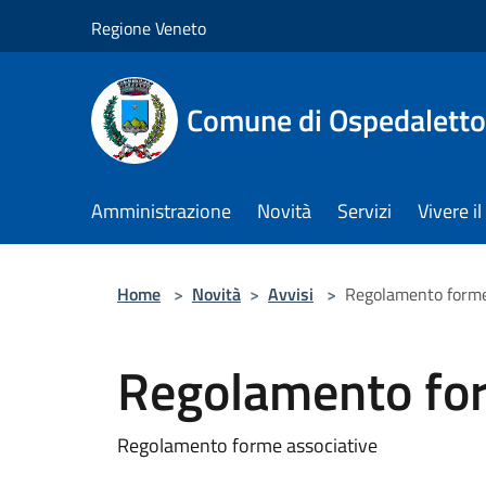
Salta al contenuto principale
Regione Veneto
Comune di Ospedalett
Amministrazione
Novità
Servizi
Vivere 
Home
>
Novità
>
Avvisi
>
Regolamento forme
Regolamento for
Regolamento forme associative