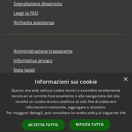
Segnalazione disservizio
Leggi le FAQ
Richiesta assistenza
Amministrazione trasparente
Informativa privacy
Note legali
×
Dichiarazione di accessibilità
Informazioni sui cookie
Questo sito web utilizza cookie tecnici e assimilati strettamente
necessari al corretto funzionamento e alla navigazione del sito,
nonché un cookie tecnico analitico al solo fine di elaborare
informazioni statistiche, aggregate e anonime.
RSS
Copyright © 2026 • Comune di
Per maggiori dettagli, può consultare la cookie policy al seguente
link
Accessibilità
Ospedaletto Euganeo •
Privacy
Municipium
Powered by
•
RIFIUTA TUTTO
ACCETTA TUTTO
Cookie
Accesso redazione