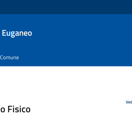
o Euganeo
il Comune
Ved
o Fisico