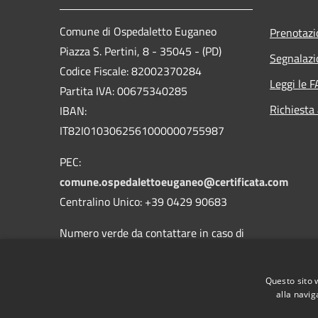
Comune di Ospedaletto Euganeo
Prenotaz
Piazza S. Pertini, 8 - 35045 - (PD)
Segnalazi
Codice Fiscale: 82002370284
Leggi le 
Partita IVA: 00675340285
Richiesta
IBAN:
IT82I0103062561000000755987
PEC:
comune.ospedalettoeuganeo@certificata.com
Centralino Unico: +39 0429 90683
Numero verde da contattare in caso di
guasti o malfunzionamenti della
pubblica illuminazione:
800.901.050
Questo sito 
alla navig