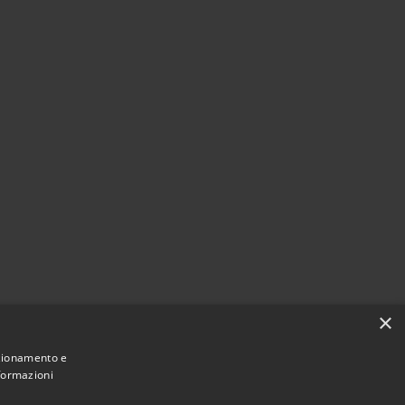
×
nzionamento e
nformazioni