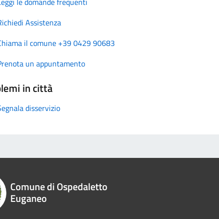
Leggi le domande frequenti
Richiedi Assistenza
Chiama il comune +39 0429 90683
Prenota un appuntamento
lemi in città
Segnala disservizio
Comune di Ospedaletto
Euganeo