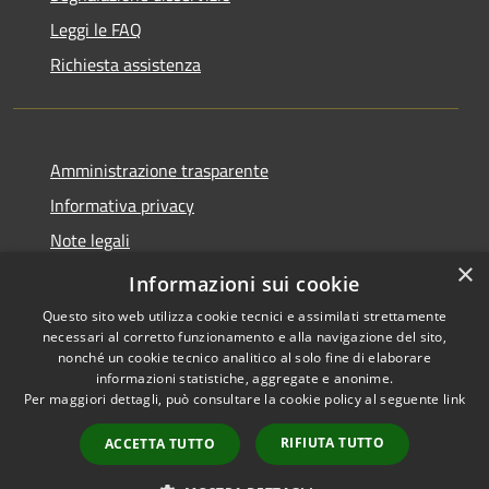
Leggi le FAQ
Richiesta assistenza
Amministrazione trasparente
Informativa privacy
Note legali
×
Dichiarazione di accessibilità
Informazioni sui cookie
Questo sito web utilizza cookie tecnici e assimilati strettamente
necessari al corretto funzionamento e alla navigazione del sito,
nonché un cookie tecnico analitico al solo fine di elaborare
informazioni statistiche, aggregate e anonime.
RSS
Copyright © 2026 • Comune di
Per maggiori dettagli, può consultare la cookie policy al seguente
link
Accessibilità
Ospedaletto Euganeo •
Privacy
Municipium
Powered by
•
RIFIUTA TUTTO
ACCETTA TUTTO
Cookie
Accesso redazione