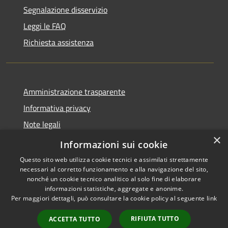
Segnalazione disservizio
Leggi le FAQ
Richiesta assistenza
Amministrazione trasparente
Informativa privacy
Note legali
×
Dichiarazione di accessibilità
Informazioni sui cookie
Questo sito web utilizza cookie tecnici e assimilati strettamente
necessari al corretto funzionamento e alla navigazione del sito,
nonché un cookie tecnico analitico al solo fine di elaborare
informazioni statistiche, aggregate e anonime.
RSS
Copyright © 2026 • Comune di
Per maggiori dettagli, può consultare la cookie policy al seguente
link
Accessibilità
Ospedaletto Euganeo •
Privacy
Municipium
Powered by
•
RIFIUTA TUTTO
ACCETTA TUTTO