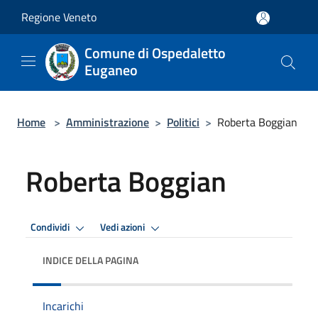
Salta al contenuto principale
Regione Veneto
Comune di Ospedaletto
Euganeo
Home
>
Amministrazione
>
Politici
>
Roberta Boggian
Roberta Boggian
Condividi
Vedi azioni
INDICE DELLA PAGINA
Incarichi