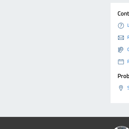
Cont
Prob