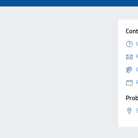
Cont
Prob