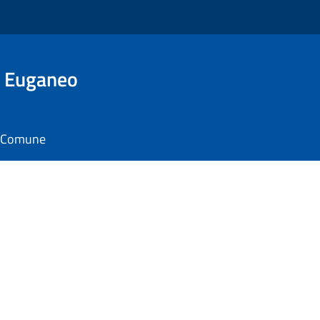
o Euganeo
il Comune