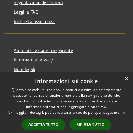
Segnalazione disservizio
Leggi le FAQ
Richiesta assistenza
Amministrazione trasparente
Informativa privacy
Note legali
×
Dichiarazione di accessibilità
Informazioni sui cookie
Questo sito web utilizza cookie tecnici e assimilati strettamente
necessari al corretto funzionamento e alla navigazione del sito,
nonché un cookie tecnico analitico al solo fine di elaborare
informazioni statistiche, aggregate e anonime.
RSS
Copyright © 2026 • Comune di
Per maggiori dettagli, può consultare la cookie policy al seguente
link
Accessibilità
Ospedaletto Euganeo •
Privacy
Municipium
Powered by
•
RIFIUTA TUTTO
ACCETTA TUTTO
Cookie
Accesso redazione