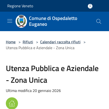
Salta al contenuto principale
Regione Veneto
Comune di Ospedaletto
Euganeo
Home
>
Rifiuti
>
Calendari raccolta rifiuti
>
Utenza Pubblica e Aziendale - Zona Unica
Utenza Pubblica e Aziendale
- Zona Unica
Ultima modifica 20 gennaio 2026