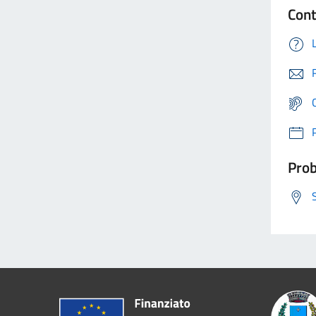
Cont
Prob