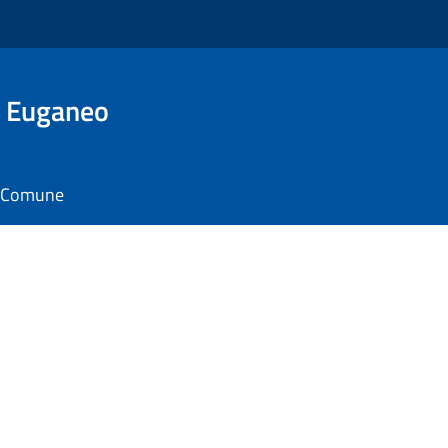
o Euganeo
il Comune