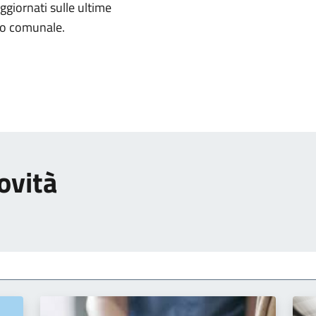
aggiornati sulle ultime
rio comunale.
ovità