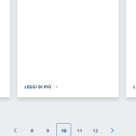
LEGGI DI PIÙ
L
8
9
10
11
12
Pagina precedente
Pagina suc