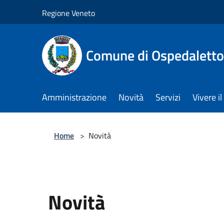
Salta al contenuto principale
Regione Veneto
Comune di Ospedalett
Amministrazione
Novità
Servizi
Vivere 
Home
>
Novità
Novità