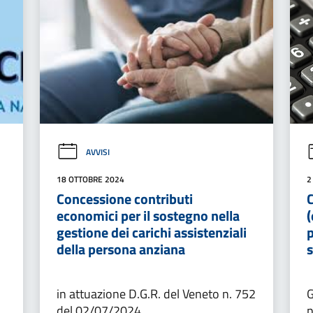
AVVISI
18 OTTOBRE 2024
2
Concessione contributi
economici per il sostegno nella
(
gestione dei carichi assistenziali
p
della persona anziana
in attuazione D.G.R. del Veneto n. 752
G
del 02/07/2024
p