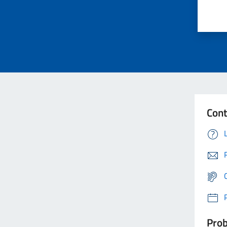
Cont
Prob