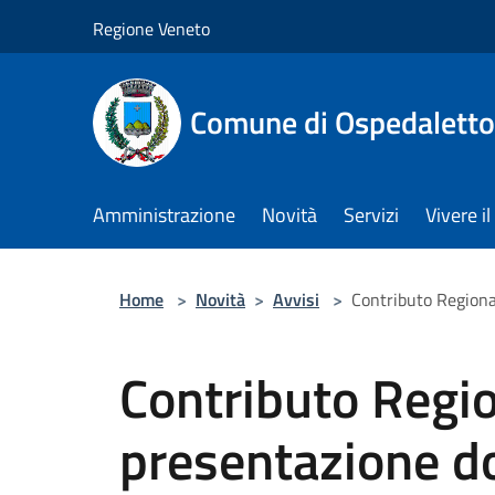
Salta al contenuto principale
Regione Veneto
Comune di Ospedalett
Amministrazione
Novità
Servizi
Vivere 
Home
>
Novità
>
Avvisi
>
Contributo Regiona
Contributo Regi
presentazione d