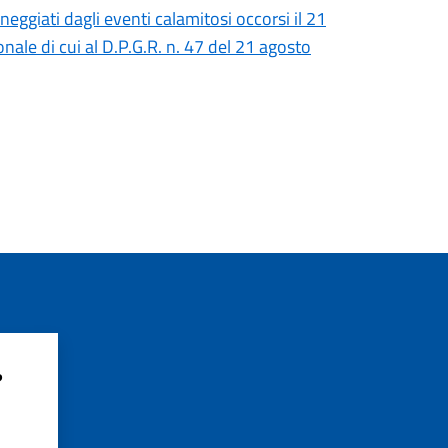
eggiati dagli eventi calamitosi occorsi il 21
nale di cui al D.P.G.R. n. 47 del 21 agosto
?