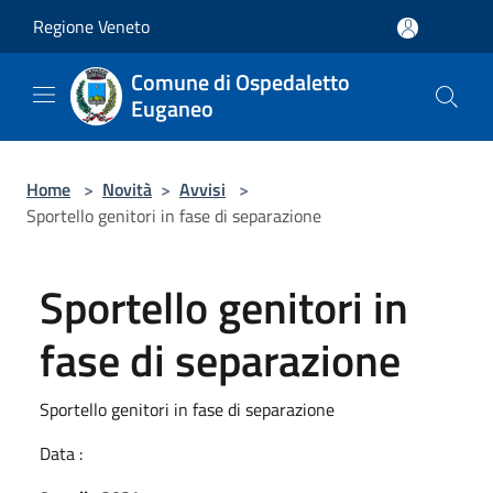
Salta al contenuto principale
Regione Veneto
Comune di Ospedaletto
Euganeo
Home
>
Novità
>
Avvisi
>
Sportello genitori in fase di separazione
Sportello genitori in
fase di separazione
Sportello genitori in fase di separazione
Data :