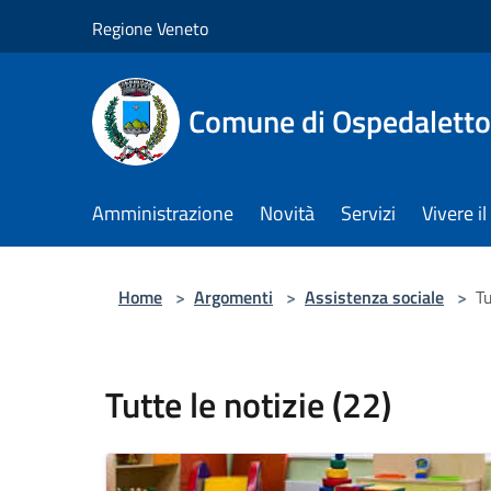
Salta al contenuto principale
Regione Veneto
Comune di Ospedalett
Amministrazione
Novità
Servizi
Vivere 
Home
>
Argomenti
>
Assistenza sociale
>
Tu
Tutte le notizie (22)